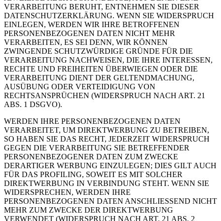
VERARBEITUNG BERUHT, ENTNEHMEN SIE DIESER
DATENSCHUTZERKLÄRUNG. WENN SIE WIDERSPRUCH
EINLEGEN, WERDEN WIR IHRE BETROFFENEN
PERSONENBEZOGENEN DATEN NICHT MEHR
VERARBEITEN, ES SEI DENN, WIR KÖNNEN
ZWINGENDE SCHUTZWÜRDIGE GRÜNDE FÜR DIE
VERARBEITUNG NACHWEISEN, DIE IHRE INTERESSEN,
RECHTE UND FREIHEITEN ÜBERWIEGEN ODER DIE
VERARBEITUNG DIENT DER GELTENDMACHUNG,
AUSÜBUNG ODER VERTEIDIGUNG VON
RECHTSANSPRÜCHEN (WIDERSPRUCH NACH ART. 21
ABS. 1 DSGVO).
WERDEN IHRE PERSONENBEZOGENEN DATEN
VERARBEITET, UM DIREKTWERBUNG ZU BETREIBEN,
SO HABEN SIE DAS RECHT, JEDERZEIT WIDERSPRUCH
GEGEN DIE VERARBEITUNG SIE BETREFFENDER
PERSONENBEZOGENER DATEN ZUM ZWECKE
DERARTIGER WERBUNG EINZULEGEN; DIES GILT AUCH
FÜR DAS PROFILING, SOWEIT ES MIT SOLCHER
DIREKTWERBUNG IN VERBINDUNG STEHT. WENN SIE
WIDERSPRECHEN, WERDEN IHRE
PERSONENBEZOGENEN DATEN ANSCHLIESSEND NICHT
MEHR ZUM ZWECKE DER DIREKTWERBUNG
VERWENDET (WIDERSPRUCH NACH ART. 21 ABS. 2